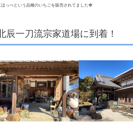
紅ほっぺという品種のいちごを販売されてました🍓
北辰一刀流宗家道場に到着！