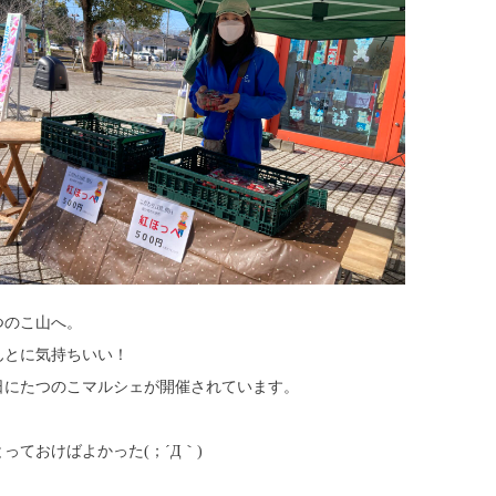
つのこ山へ。
んとに気持ちいい！
日にたつのこマルシェが開催されています。
ておけばよかった(；´Д｀)