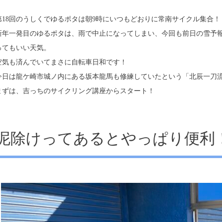
第18回のうしくでゆるポタは朝9時にいつもどおりに常南サイクル集合！
新年一発目のゆるポタは、雨で中止になってしまい、今回も前日の雪予
ってもいい天気。
空気も済んでいてまさに自転車日和です！
今日は龍ケ崎市城ノ内にある坂本龍馬も修練していたという「北辰一刀
まずは、吉っちのサイクリング講座からスタート！
泥除けってあるとやっぱり便利