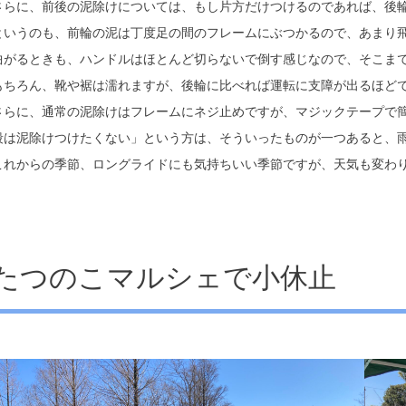
さらに、前後の泥除けについては、もし片方だけつけるのであれば、後輪
というのも、前輪の泥は丁度足の間のフレームにぶつかるので、あまり
曲がるときも、ハンドルはほとんど切らないで倒す感じなので、そこま
もちろん、靴や裾は濡れますが、後輪に比べれば運転に支障が出るほど
さらに、通常の泥除けはフレームにネジ止めですが、マジックテープで
段は泥除けつけたくない」という方は、そういったものが一つあると、雨
これからの季節、ロングライドにも気持ちいい季節ですが、天気も変わ
たつのこマルシェで小休止