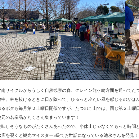
常南サイクルからうしく自然観察の森、クレイン龍ケ崎方面を通ってた
途中、林を抜けるときに日が陰って、ひゅっと冷たい風を感じるのがほ
ゆるポタも毎月第２土曜日開催ですが、たつのこ山では、同じ第２土曜
地元の名産品がたくさん集まっています！
美味しそうなものがたくさんあったので、小休止じゃなくてもっと時間とっ
お店を覗くと観光マイスターS級でお世話になっている池永さんを発見！