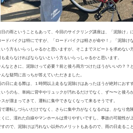
前日の雨ということもあって、今回のサイクリング講座は、「泥除け」
ロードバイクは特にですが、「ロードバイクは軽さが命や！」「泥除け
という方もいらっしゃるかと思いますが、そこまでスピートを求めない
日も走らなければならないという方もいらっしゃるかと思います。
そんなときに、泥除けって必要？前と後ろ両方つけたほうがいいの？？
そんな疑問に吉っちが答えていただきました。
雨の日に走る際は、１時間以上走るな泥除けはあったほうが絶対におす
というのも、単純に背中やリュックが汚れるだけでなく、ず〜〜と後ろ
レスが溜まってきて、運転に集中できなくなって来るそうです。
雨で運転しづらいだけでなく、さらに集中力がなくなるのは、かなり危
とくに、濡れた白線やマンホールは滑りやすいですし、事故の可能性が
ですので、泥除けは汚れない以外のメリットもあるので、雨の日走るこ