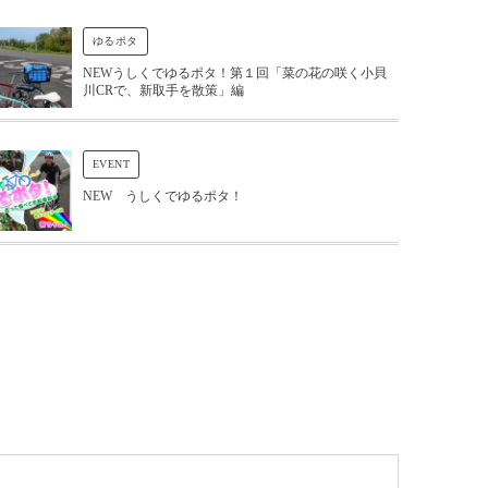
ゆるポタ
NEWうしくでゆるポタ！第１回「菜の花の咲く小貝
川CRで、新取手を散策」編
EVENT
NEW うしくでゆるポタ！