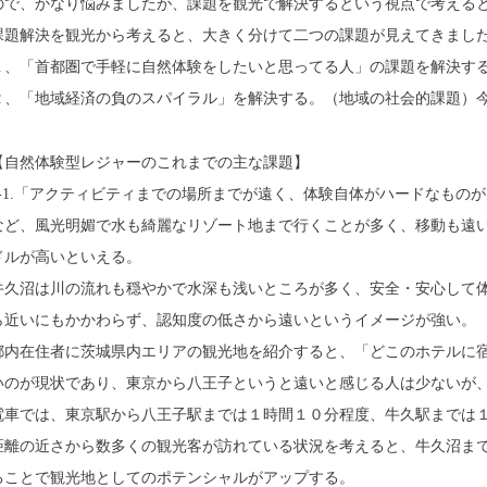
ので、かなり悩みましたが、課題を観光で解決するという視点で考える
課題解決を観光から考えると、大きく分けて二つの課題が見えてきまし
１、「首都圏で手軽に自然体験をしたいと思ってる人」の課題を解決す
２、「地域経済の負のスパイラル」を解決する。（地域の社会的課題）
【自然体験型レジャーのこれまでの主な課題】
1-1.「アクティビティまでの場所までが遠く、体験自体がハードなもの
など、風光明媚で水も綺麗なリゾート地まで行くことが多く、移動も遠
ドルが高いといえる。
牛久沼は川の流れも穏やかで水深も浅いところが多く、安全・安心して
ら近いにもかかわらず、認知度の低さから遠いというイメージが強い
都内在住者に茨城県内エリアの観光地を紹介すると、「どこのホテルに
いのが現状であり、東京から八王子というと遠いと感じる人は少ないが
電車では、東京駅から八王子駅までは１時間１０分程度、牛久駅までは
距離の近さから数多くの観光客が訪れている状況を考えると、牛久沼まで
ることで観光地としてのポテンシャルがアップする。