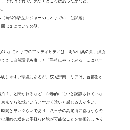
と、それはそれで、気づくところはあったかなと。
た。
る（自然体験型レジャーのこれまでの主な課題）
今回は１についての話。
が多い」これまでのアクティビティは、海や山奥の湖、渓流
いうえに自然環境も厳しく「手軽にやってみる」にはハー
体験しやすい環境にあるが、茨城県南エリアは、首都圏か
。
宿泊？」と聞かれるなど、距離的に近いと認識されていな
、東京から茨城というとすごく遠いと感じる人が多い。
１時間と早いぐらいであり、八王子の高尾山に都心からの
の距離の近さと手軽な体験が可能なことを積極的にPRす