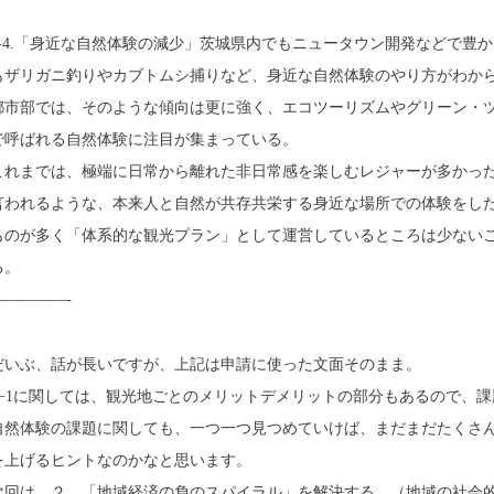
1-4.「身近な自然体験の減少」茨城県内でもニュータウン開発などで豊
もザリガニ釣りやカブトムシ捕りなど、身近な自然体験のやり方がわか
都市部では、そのような傾向は更に強く、エコツーリズムやグリーン・
で呼ばれる自然体験に注目が集まっている。
これまでは、極端に日常から離れた非日常感を楽しむレジャーが多かっ
言われるような、本来人と自然が共存共栄する身近な場所での体験をし
ものが多く「体系的な観光プラン」として運営しているところは少ない
る。
—————-
だいぶ、話が長いですが、上記は申請に使った文面そのまま。
1−1に関しては、観光地ごとのメリットデメリットの部分もあるので、
自然体験の課題に関しても、一つ一つ見つめていけば、まだまだたくさ
を上げるヒントなのかなと思います。
次回は、２、「地域経済の負のスパイラル」を解決する。（地域の社会