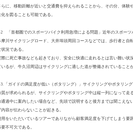
さらに、移動距離が近いと交通費を抑えられることから、その分、体験
性化を図ることも可能である。
1-2 「首都圏でのスポーツバイク利用急増による問題」近年のスポー
多摩川サイクリングロード、大井埠頭周回コースなどでは、歩行者と自
な状況である。
実際に死亡事故なども起きており、安全に快適に走れるとは言い難い状
ているが、牛久沼周辺はサイクリングに適した道が整備されていること
1-3.「ガイドの満足度が低い（ポタリング）」サイクリングやポタリン
の質が求められるが、サイクリングやポタリング中は縦一列になって走
の通過中に案内したい場合など、先頭で説明すると後方までは聞こえな
ず内容が伝わらないことが起きる。
費用をいただいているツアーでありながら顧客満足度を下げてしまう要
必要不可欠である。