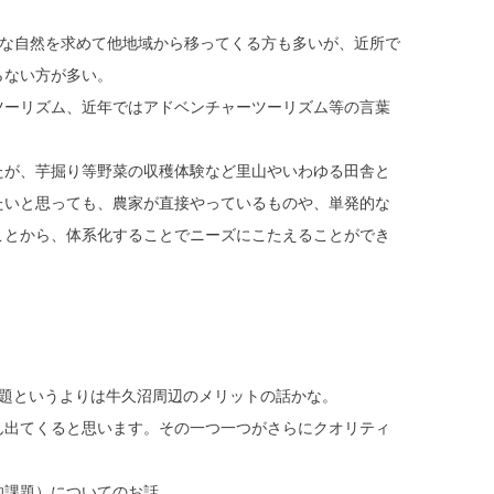
かな自然を求めて他地域から移ってくる方も多いが、近所で
らない方が多い。
ツーリズム、近年ではアドベンチャーツーリズム等の言葉
たが、芋掘り等野菜の収穫体験など里山やいわゆる田舎と
たいと思っても、農家が直接やっているものや、単発的な
ことから、体系化することでニーズにこたえることができ
課題というよりは牛久沼周辺のメリットの話かな。
ん出てくると思います。その一つ一つがさらにクオリティ
的課題）についてのお話。