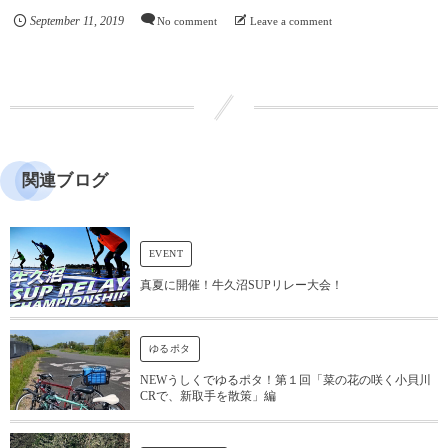
September
11
,
2019
No comment
Leave a comment
関連ブログ
EVENT
真夏に開催！牛久沼SUPリレー大会！
ゆるポタ
NEWうしくでゆるポタ！第１回「菜の花の咲く小貝川
CRで、新取手を散策」編