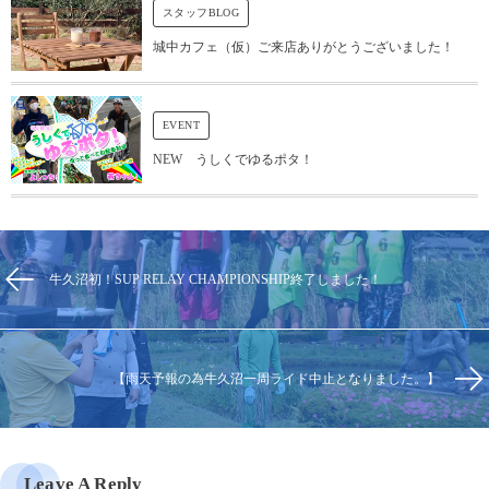
スタッフBLOG
城中カフェ（仮）ご来店ありがとうございました！
EVENT
NEW うしくでゆるポタ！
牛久沼初！SUP RELAY CHAMPIONSHIP終了しました！
【雨天予報の為牛久沼一周ライド中止となりました。】
Leave A Reply