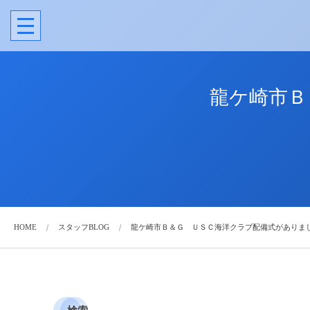
龍ケ崎市Ｂ
HOME
スタッフBLOG
龍ケ崎市Ｂ＆Ｇ ＵＳＣ海洋クラブ配備式がありま