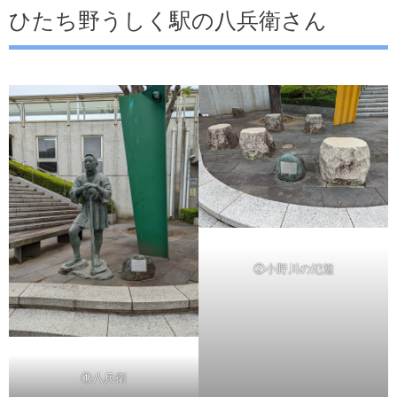
ひたち野うしく駅の八兵衛さん
②小野川の氾濫
①八兵衛