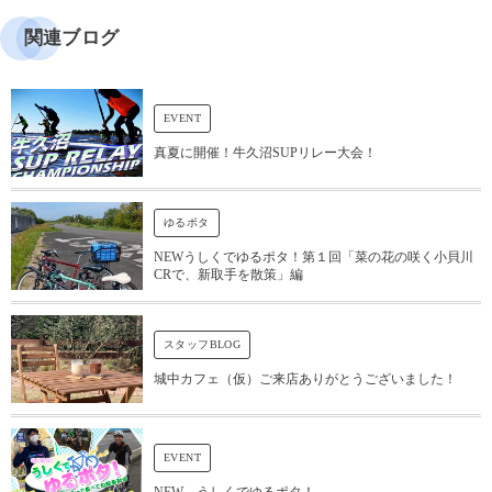
関連ブログ
EVENT
真夏に開催！牛久沼SUPリレー大会！
ゆるポタ
NEWうしくでゆるポタ！第１回「菜の花の咲く小貝川
CRで、新取手を散策」編
スタッフBLOG
城中カフェ（仮）ご来店ありがとうございました！
EVENT