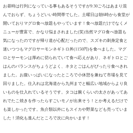
お昼時は行列になっている事もあるそうですが9:30ごろはあまり混
んでおらず、ちょうどいい時間帯でした。土曜日は朝6時から食堂が
開いておりマグロ食べ放題もやっています！食べ放題だけでなくメ
ニューが豊富で、かなり悩まされました(笑)当然マグロ食べ放題も
気になったのですが帰り道が心配だったので、スズキの刺身定食と
迷いつつもマグロサーモンネギトロ丼(1150円)を食べました。マグ
ロとサーモンは厚めに切られていて食べ応えがあり、ネギトロとご
はんのバランスがちょうどよく、ネタとごはんがぴったり食べきれ
ました。お腹いっぱいになったところで小休憩を兼ねて市場を見て
回りました。仕入れは北海道から九州までと幅広い地域からより良
いものを仕入れているそうです。タコは腕くらいの太さがあってあ
れでたこ焼きを作ったらすごいモノが出来そう！とか考えるだけで
も楽しかったです。魚介類以外にもスイカや野菜なども売っていま
した！消化も進んだところで次に向かいます！