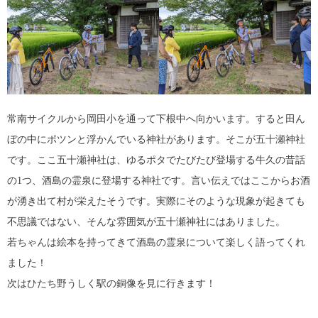
常南サイクルから岡田小を通って下根中へ向かいます。すると田ん
ぼの中にポツンと浮かんでいる神社があります。そこが五十瀬神社
です。ここ五十瀬神社は、ゆるポタでたびたび登場する牛久の昔話
の1つ、酒島の霊泉に登場する神社です。言い伝えではここからお酒
が湧き出て村が栄えたそうです。実際にそのような現象が起きても
不思議ではない、そんな雰囲気が五十瀬神社にはありました。
若ちゃんは絵本を持ってきて酒島の霊泉について楽しく語ってくれ
ました！
次はひたち野うしく駅の銅像を見に行きます！