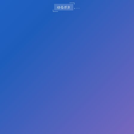
, …
ゆるポタ