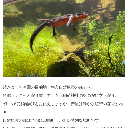
続きまして今回の目的地「牛久自然観察の森」へ。
急遽ちょこっと寄り道して、女化稲荷神社の奥の院に立ち寄り。
初午の時は油揚げをお供えしますが、普段は静かな鎮守の森ですね
🌲
自然観察の森は全国に10箇所しか無い特別な場所です。