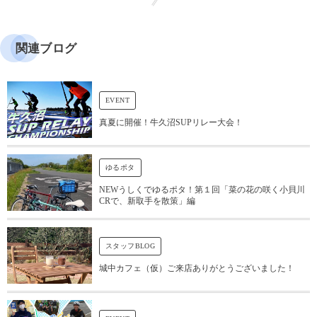
関連ブログ
EVENT
真夏に開催！牛久沼SUPリレー大会！
ゆるポタ
NEWうしくでゆるポタ！第１回「菜の花の咲く小貝川
CRで、新取手を散策」編
スタッフBLOG
城中カフェ（仮）ご来店ありがとうございました！