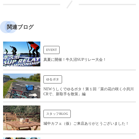
関連ブログ
EVENT
真夏に開催！牛久沼SUPリレー大会！
ゆるポタ
NEWうしくでゆるポタ！第１回「菜の花の咲く小貝川
CRで、新取手を散策」編
スタッフBLOG
城中カフェ（仮）ご来店ありがとうございました！