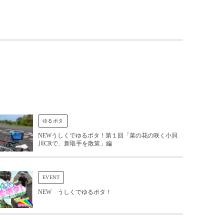
ゆるポタ
NEWうしくでゆるポタ！第１回「菜の花の咲く小貝
川CRで、新取手を散策」編
EVENT
NEW うしくでゆるポタ！