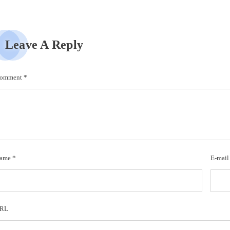
Leave A Reply
omment
*
ame
*
E-mail
RL