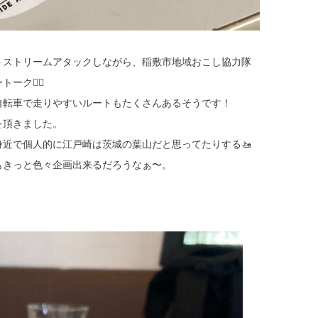
トストリームアタックしながら、稲敷市地域おこし協力隊
🚴‍♂️
自転車で走りやすいルートもたくさんあるそうです！
を頂きました。
近で個人的に江戸崎は茨城の葉山だと思ってたりする🚤
もきっと色々企画出来るだろうなぁ〜。