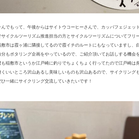
そんでもって、午後からはサイトウコーヒーさんで、カッパフェジェッ
でサイクルツーリズム推進担当の方とサイクルツーリズムについてフリートーク
稲敷市は霞ヶ浦に隣接してるので霞イチのルートにもなっていますし、
自分もポタリング企画をやっているので、ご紹介頂いてお話しする機会
僕も稲敷市というか江戸崎に釣りでちょくちょく行ってたので江戸崎は身
凄くいいところ沢山あるし美味しいものも沢山あるので、サイクリング
ぜひ一緒にサイクリング交流していきたいです！